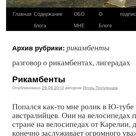
Главная
Содержание
ОБО
О
подпис
Перейти
блога
МНЕ
Блоге
к
содержимому
рикамбенты
Архив рубрики:
разговор о рикамбентах, лигерадах
Рикамбенты
Опубликовано
29.09.2013
автором
Игорь Полуянцев
Попался как-то мне ролик в Ю-тубе 
австралийцев. Они на велосипедах 
стране на велосипедах от Карелии, д
конечно заслуживает огромного ува