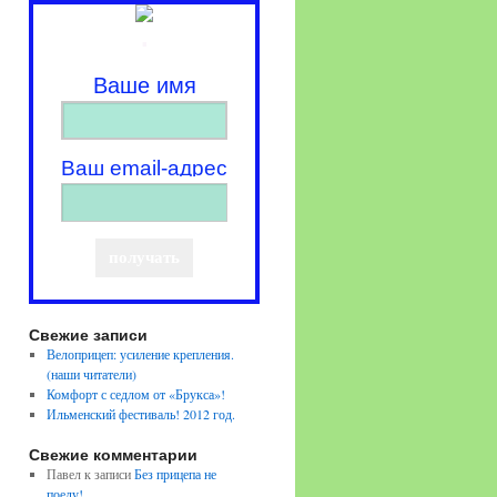
.
Ваше имя
Ваш email-адрес
Свежие записи
Велоприцеп: усиление крепления.
(наши читатели)
Комфорт с седлом от «Брукса»!
Ильменский фестиваль! 2012 год.
Свежие комментарии
Павел
к записи
Без прицепа не
поеду!