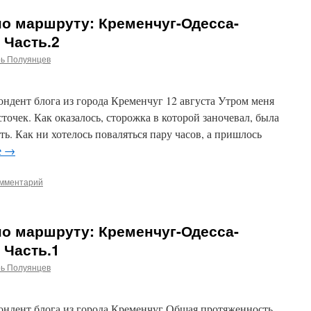
по маршруту: Кременчуг-Одесса-
 Часть.2
рь Полуянцев
ндент блога из города Кременчуг 12 августа Утром меня
точек. Как оказалось, сторожка в которой заночевал, была
сть. Как ни хотелось поваляться пару часов, а пришлось
е
→
омментарий
по маршруту: Кременчуг-Одесса-
 Часть.1
рь Полуянцев
ондент блога из города Кременчуг Общая протяженность