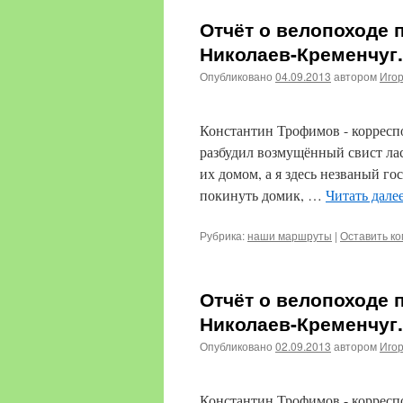
Отчёт о велопоходе 
Николаев-Кременчуг.
Опубликовано
04.09.2013
автором
Иго
Константин Трофимов - корреспо
разбудил возмущённый свист лас
их домом, а я здесь незваный го
покинуть домик, …
Читать дале
Рубрика:
наши маршруты
|
Оставить к
Отчёт о велопоходе 
Николаев-Кременчуг.
Опубликовано
02.09.2013
автором
Иго
Константин Трофимов - корресп