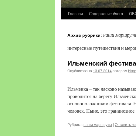
Главная
Содержание блога
ОБ
Перейти
к
наши маршрут
Архив рубрики:
содержимому
интересные путешествия и меро
Ильменский фестивал
Опубликовано
13.07.2014
автором
Иго
Ильменка – так ласково называю
проводится на берегу Ильменског
основоположником фестиваля. Н
человек. Ныне, это грандиозно
Рубрика:
наши маршруты
|
Оставить к