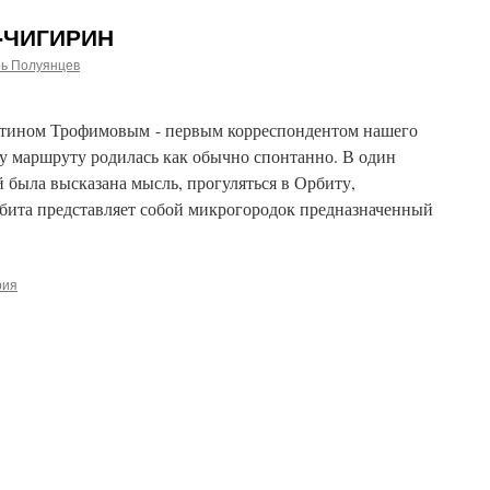
-ЧИГИРИН
рь Полуянцев
ом Трофимовым - первым корреспондентом нашего
му маршруту родилась как обычно спонтанно. В один
й была высказана мысль, прогуляться в Орбиту,
бита представляет собой микрогородок предназначенный
рия