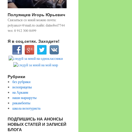
Полуянцев Игорь Юрьевич
Связаться со мной можно почта:
polyancev@mail.ru скайп: dalnoboi7744
тел: 8 912 300 8499
Я в соц.сетях. Заходите!
Рубрики
без рубрики
велоприцепы
на Аркаим
наши маршруты
рикамбенты
школа велотуриста
ПОДПИШИСЬ НА АНОНСЫ
НОВЫХ СТАТЕЙ И ЗАПИСЕЙ
БЛОГА