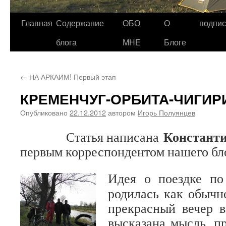
Главная
Содержание
ОБО
О
подпис
Перейти
блога
МНЕ
Блоге
к
содержимому
←
НА АРКАИМ! Первый этап
КРЕМЕНЧУГ-ОРБИТА-ЧИГИР
Опубликовано
22.12.2012
автором
Игорь Полуянцев
Констант
Статья написана
первым корреспондентом нашего бл
Идея о поездке по
родилась как обычн
прекрасный вечер в
высказана мысль, пр