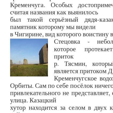
Кременчуга. Особых достопримеч
считая названия как выянилось
был такой серьёзный дядя-каза
памятник которому мы видели
в Чигирине, вид которого воистину в
Стецовка - небол
которое протекае
приток
р. Тясмин, котор
является притоком Д
Кременчугское водо
Орбиты. Сам по себе посёлок ничег
привлекательного не представляет,
улица. Казацкий
хутор находится за селом в двух 