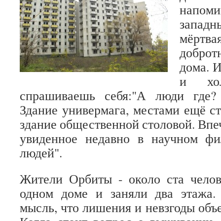
напо
западн
мёртв
добро
дома. И
и хол
спрашиваешь себя:"А люди где?
Здание универмага, местами ещё ст
здание общественной столовой. Впе
увиденное недавно в научном ф
людей".
Жители Орбиты - около ста челов
одном доме и заняли два этажа.
мысль, что лишения и невзгоды объ