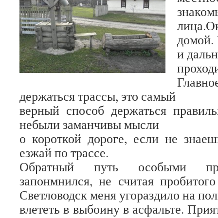
знаком
лица.О
домой.
и даль
прохо
Главно
держаться трассы, это самый
верный способ держаться правиль
небыли заманчивы мысли
о короткой дороге, если не знаеш
езжай по трассе.
Обратный путь особыми пр
запонмнился, не считая пробитого
Светловодск меня угораздило на по
влететь в выбоину в асфальте. При